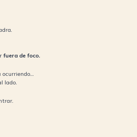
adra.
ar
fuera de foco.
a ocurriendo…
l lado.
ntrar.