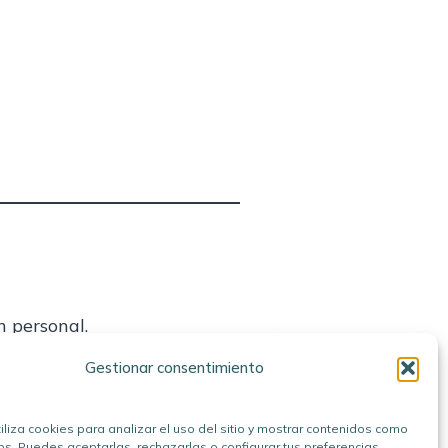
n personal.
 y de no quedarse mirando.
Gestionar consentimiento
 juntarnos y empezar a
iliza cookies para analizar el uso del sitio y mostrar contenidos como
. Puedes aceptarlas, rechazarlas o configurar tus preferencias.