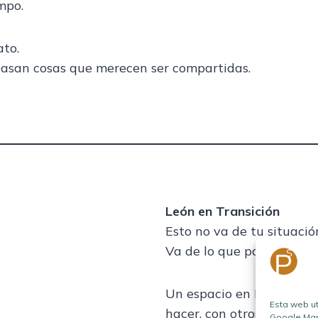
mpo.
ato.
pasan cosas que merecen ser compartidas.
León en Transición
Esto no va de tu situació
Va de lo que pasa fuera…
Un espacio en León para
Esta web ut
hacer, con otros.
Google Maps