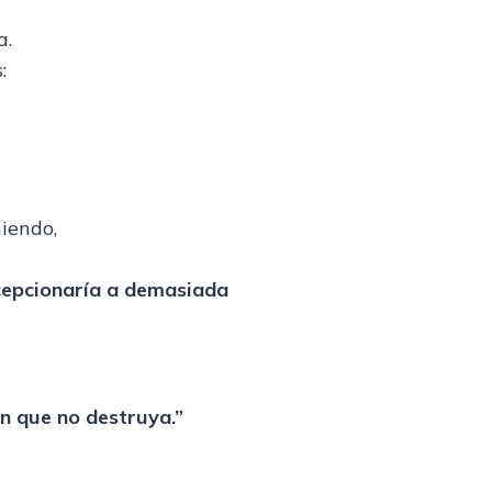
a.
:
iendo,
epcionaría a demasiada
an que no destruya.”