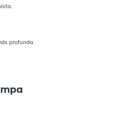
ísta.
 más profunda
rompa