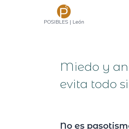
Saltar
al
contenido
POSIBLES | León
Miedo y an
evita todo s
No es pasotism