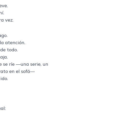
eve.
í.
ra vez.
ago.
la atención.
de todo.
aja.
se ríe —una serie, un
rato en el sofá—
ido.
al: