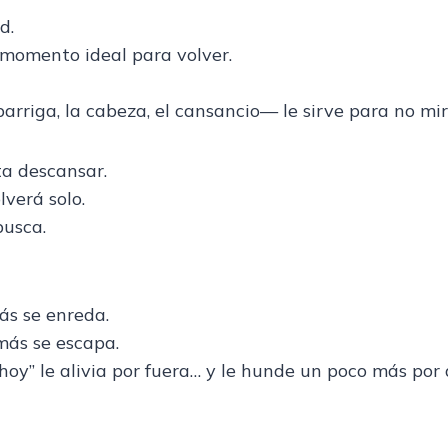
d.
momento ideal para volver.
arriga, la cabeza, el cansancio— le sirve para no mir
ta descansar.
lverá solo.
busca.
ás se enreda.
más se escapa.
oy” le alivia por fuera… y le hunde un poco más por 