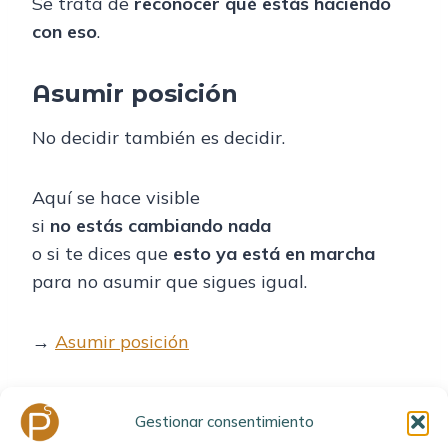
Se trata de
reconocer qué estás haciendo
con eso
.
Asumir posición
No decidir también es decidir.
Aquí se hace visible
si
no estás cambiando nada
o si te dices que
esto ya está en marcha
para no asumir que sigues igual.
→
Asumir posición
Si después de pasar por aquí
Gestionar consentimiento
sigues sabiendo que no puedes continuar así,